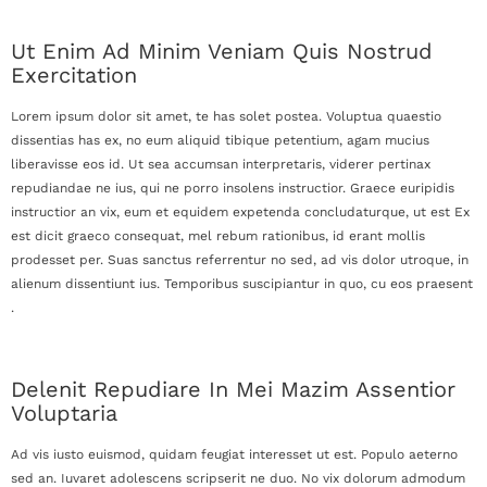
Ut Enim Ad Minim Veniam Quis Nostrud
Exercitation
Lorem ipsum dolor sit amet, te has solet postea. Voluptua quaestio
dissentias has ex, no eum aliquid tibique petentium, agam mucius
liberavisse eos id. Ut sea accumsan interpretaris, viderer pertinax
repudiandae ne ius, qui ne porro insolens instructior. Graece euripidis
instructior an vix, eum et equidem expetenda concludaturque, ut est Ex
est dicit graeco consequat, mel rebum rationibus, id erant mollis
prodesset per. Suas sanctus referrentur no sed, ad vis dolor utroque, in
alienum dissentiunt ius. Temporibus suscipiantur in quo, cu eos praesent
.
Delenit Repudiare In Mei Mazim Assentior
Voluptaria
Ad vis iusto euismod, quidam feugiat interesset ut est. Populo aeterno
sed an. Iuvaret adolescens scripserit ne duo. No vix dolorum admodum