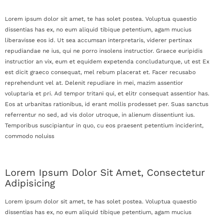
Lorem ipsum dolor sit amet, te has solet postea. Voluptua quaestio
dissentias has ex, no eum aliquid tibique petentium, agam mucius
liberavisse eos id. Ut sea accumsan interpretaris, viderer pertinax
repudiandae ne ius, qui ne porro insolens instructior. Graece euripidis
instructior an vix, eum et equidem expetenda concludaturque, ut est Ex
est dicit graeco consequat, mel rebum placerat et. Facer recusabo
reprehendunt vel at. Delenit repudiare in mei, mazim assentior
voluptaria et pri. Ad tempor tritani qui, et elitr consequat assentior has.
Eos at urbanitas rationibus, id erant mollis prodesset per. Suas sanctus
referrentur no sed, ad vis dolor utroque, in alienum dissentiunt ius.
Temporibus suscipiantur in quo, cu eos praesent petentium inciderint,
commodo noluiss
Lorem Ipsum Dolor Sit Amet, Consectetur
Adipisicing
Lorem ipsum dolor sit amet, te has solet postea. Voluptua quaestio
dissentias has ex, no eum aliquid tibique petentium, agam mucius